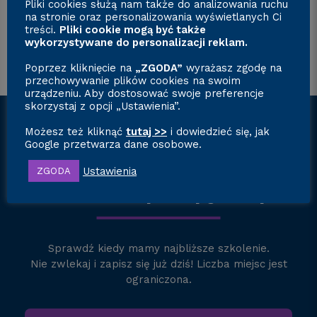
kursy@a-cademy.pl
Pliki cookies służą nam także do analizowania ruchu
na stronie oraz personalizowania wyświetlanych Ci
treści.
Pliki cookie mogą być także
wykorzystywane do personalizacji reklam.
Poprzez kliknięcie na
„ZGODA”
wyrażasz zgodę na
przechowywanie plików cookies na swoim
urządzeniu. Aby dostosować swoje preferencje
skorzystaj z opcji „Ustawienia”.
Możesz też kliknąć
tutaj >>
i dowiedzieć się, jak
Google przetwarza dane osobowe.
Najbliższe szkolenia
Ustawienia
ZGODA
z montażu pompy ciepła
Sprawdź kiedy mamy najbliższe szkolenie.
Nie zwlekaj i zapisz się już dziś! Liczba miejsc jest
ograniczona.