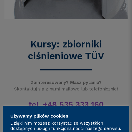
Kursy: zbiorniki
ciśnieniowe TÜV
Zainteresowany? Masz pytania?
Skontaktuj się z nami mailowo lub telefonicznie!
tel. +48 535 333 160
tel. +48 660 900 900
Używamy plików cookies
Dzięki nim możesz korzystać ze wszystkich
dostępnych usług i funkcjonalności naszego serwisu.