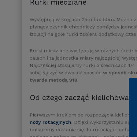
Rurki miedziane
Występują w kręgach 25m lub 50m. Można zaku
płynący czynnik chłodniczy pomiędzy jednost
izolacji na gołe rurki zabiera dodatkowy cza
Rurki miedziane występują w różnych średni
calach i ta jednostka miary najczęściej wyst
Najczęściej stosujemy rurki o średnicach 1/4 
sobą łączyć w dwojaki sposób;
w sposób skrę
twarde metodą 918.
Od czego zacząć kielichowani
Pierwszym krokiem do rozpoczęcia kielichow
noży rotacyjnych
. Dzięki wykorzystaniu spec
unikniemy dostania się do rurociągu opiłków
obcinanie polega na okręcaniu noża wokół ru