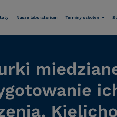
taty
Nasze laboratorium
Terminy szkoleń
St
urki miedziane
ygotowanie ic
zenia. Kielich