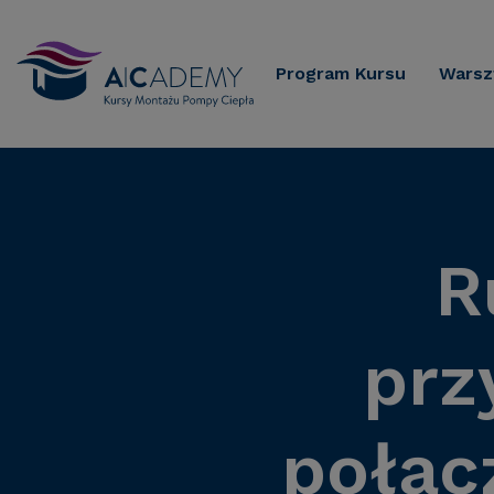
Program Kursu
Warsz
R
prz
połąc