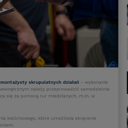
 montażysty skrupulatnych działań
– wykonanie
ewnętrznym należy przeprowadzić samodzielnie
a się za pomocą rur miedzianych, m.in. w
ia kielichowego, które umożliwia skręcenie
eniem.