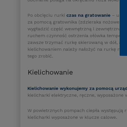
Po obcięciu rurki
czas na gratowanie
– usuw
za pomocą gratownika (zdzieraka nożowego 
wygładzić część wewnętrzną i zewnętrzną r
ruchem czynność ostrzenia ołówka temperówk
zawsze trzymać rurkę skierowaną w dół, aby o
kielichowaniem należy nałożyć na rurkę narz
tego zrobić.
Kielichowanie
Kielichowanie wykonujemy za pomocą urządz
kielicharki elektryczne, ręczne, wyposażone
W powietrznych pompach ciepła występują ru
kielicharki wyposażone w klucze calowe.