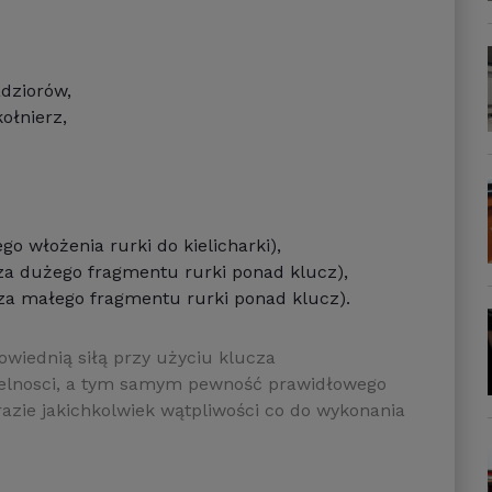
adziorów,
ołnierz,
o włożenia rurki do kielicharki),
 za dużego fragmentu rurki ponad klucz),
 za małego fragmentu rurki ponad klucz).
owiednią siłą przy użyciu klucza
zelnosci, a tym samym pewność prawidłowego
razie jakichkolwiek wątpliwości co do wykonania