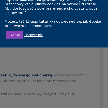
przechowywanie plików cookies na swoim urządzeniu.
Aby dostosować swoje preferencje skorzystaj z opcji
„Ustawienia”.
anie ostrych krawędzi. Gratowanie wykonujemy
lub frezowego), dzięki któremu możemy
Możesz też kliknąć
tutaj >>
i dowiedzieć się, jak Google
urki. Czynność gratowania przypomina swoim
przetwarza dane osobowe.
ą. Należy pamiętać, aby w trakcie tego zadania
Ustawienia
ZGODA
piłki nie dostały się do środka. Przed
utkę, ponieważ później nie będziemy w stanie już
enia, zwanego kielicharką.
Możemy wyróżnić
 w klucze na rurki calowe oraz metryczne.
rki calowe, zatem wykorzystujemy tutaj