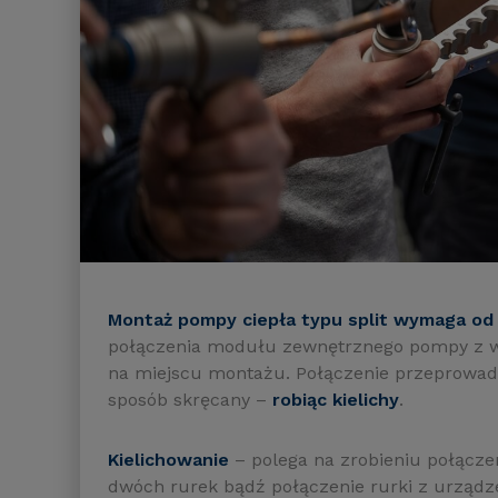
Montaż pompy ciepła typu split wymaga od
połączenia modułu zewnętrznego pompy z w
na miejscu montażu. Połączenie przeprowadz
sposób skręcany –
robiąc kielichy
.
Kielichowanie
– polega na zrobieniu połączen
dwóch rurek bądź połączenie rurki z urządz