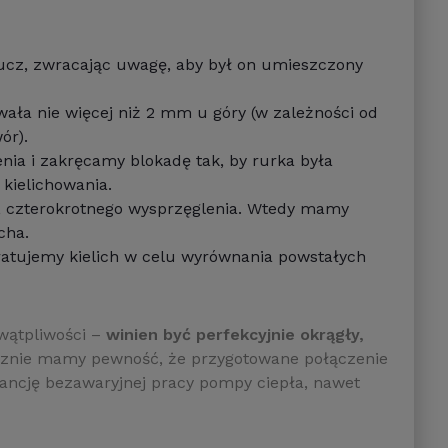
ucz, zwracając uwagę, aby był on umieszczony
ała nie więcej niż 2 mm u góry (w zależności od
ór).
ia i zakręcamy blokadę tak, by rurka była
kielichowania.
, czterokrotnego wysprzęglenia. Wtedy mamy
cha.
ratujemy kielich w celu wyrównania powstałych
wątpliwości –
winien być perfekcyjnie okrągły,
znie mamy pewność, że przygotowane połączenie
arancję bezawaryjnej pracy pompy ciepła, nawet