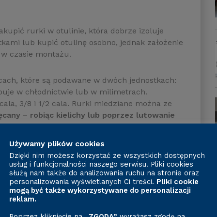
pić rurki w otulinie, która dobrze izoluje
kami lub kupić otulinę osobno, jednak założenie
s w czasie montażu.
cach, które są podawane w dwóch jednostkach:
ępuje w chłodnictwie lub w milimetrach.
cala, 3/8 i 1/2 cala. Rurki miedziane można ze
cany – robiąc kielichy lub poprzez lutowanie
Używamy plików cookies
e?
Dzięki nim możesz korzystać ze wszystkich dostępnych
usług i funkcjonalności naszego serwisu. Pliki cookies
służą nam także do analizowania ruchu na stronie oraz
personalizowania wyświetlanych Ci treści.
Pliki cookie
ania jest
obcięcie rurki za pomocą odpowiednich
mogą być także wykorzystywane do personalizacji
jalnie przeznaczonych do tej czynności narzędzi,
reklam.
 oraz zapobiegniemy zniekształceniu rurki. Samo
Poprzez kliknięcie na
„ZGODA”
wyrażasz zgodę na
rki i stopniowym dokręcaniu pokrętła.